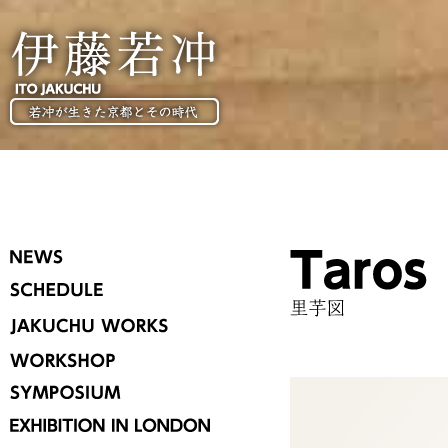
伊藤若冲
ITO JAKUCHU
NEWS
SCHEDULE
JAKUCHU WORKS
Taros
里芋図
WORKSHOP
SYMPOSIUM
EXHIBITION IN LONDON